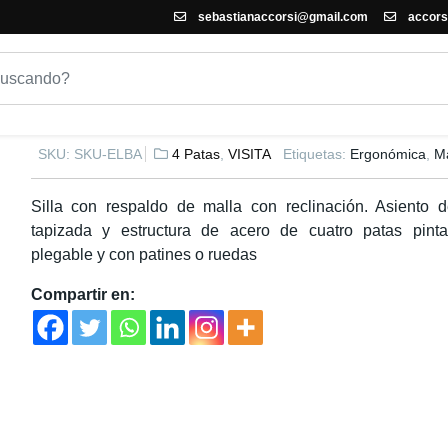
sebastianaccorsi@gmail.com
accors
SILLA DE OFICINA ELBA
SKU:
SKU-ELBA
4 Patas
,
VISITA
Etiquetas:
Ergonómica
,
Ma
Silla con respaldo de malla con reclinación. Asiento
tapizada y estructura de acero de cuatro patas pint
plegable y con patines o ruedas
Compartir en: