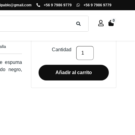
ipablo@gmail.com
+56 9 7986 9779
+56 9 7986 9779
0
$
84.000
+ IVA
lla
SILLA
Cantidad
DE
 de espuma
OFICINA
ado negro,
ELBA
Añadir al carrito
cantidad