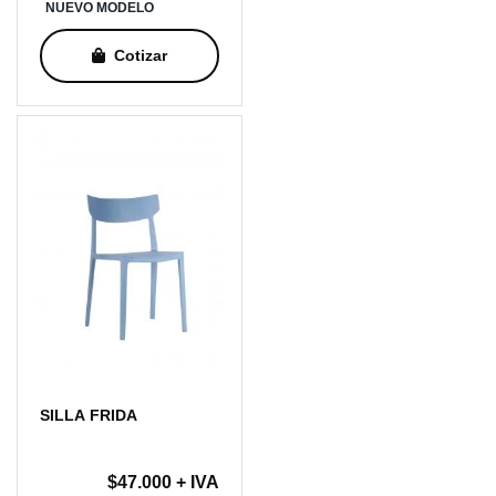
precios:
NUEVO MODELO
desde
$161.000
Cotizar
hasta
$192.000
SILLA FRIDA
$
47.000
+ IVA