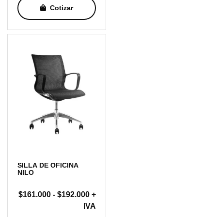
Cotizar
SILLA DE OFICINA
NILO
Rango
$
161.000
-
$
192.000
+
de
IVA