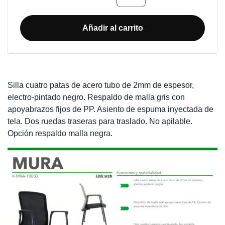
DE
OFICINA
MURA
Añadir al carrito
cantidad
Descripción
Silla cuatro patas de acero tubo de 2mm de espesor,
electro-pintado negro. Respaldo de malla gris con
apoyabrazos fijos de PP. Asiento de espuma inyectada de
tela. Dos ruedas traseras para traslado. No apilable.
Opción respaldo malla negra.