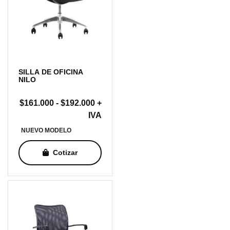
SILLA DE OFICINA
NILO
Rango
$
161.000
-
$
192.000
+
de
IVA
precios:
NUEVO MODELO
desde
$161.000
Cotizar
hasta
$192.000