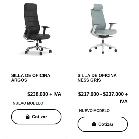
SILLA DE OFICINA
SILLA DE OFICINA
ARGOS
NESS GRIS
Rang
$
238.000
+ IVA
$
217.000
-
$
237.000
+
de
IVA
NUEVO MODELO
precio
NUEVO MODELO
desde
Cotizar
$217.
Cotizar
hasta
$237.