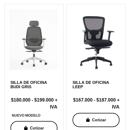
SILLA DE OFICINA
SILLA DE OFICINA
BUDI GRIS
LEEP
Rango
Rang
$
180.000
-
$
199.000
+
$
167.000
-
$
187.000
+
de
de
IVA
IVA
precios:
precio
NUEVO MODELO
Cotizar
desde
desde
$180.000
$167.
Cotizar