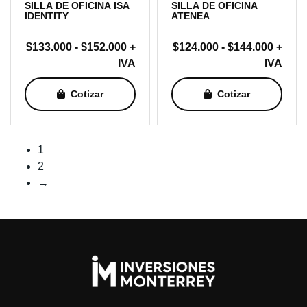
SILLA DE OFICINA ISA
SILLA DE OFICINA
IDENTITY
ATENEA
Rango
Rang
$
133.000
-
$
152.000
+
$
124.000
-
$
144.000
+
de
de
IVA
IVA
precios:
precio
Cotizar
Cotizar
desde
desde
$133.000
$124.
hasta
hasta
$152.000
$144.
1
2
→