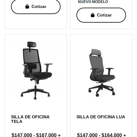
NUEVO MODELO
Cotizar
desde
desde
$159.000
$153.
Cotizar
hasta
hasta
$179.000
$172.
SILLA DE OFICINA
SILLA DE OFICINA LUA
TELA
Rango
Rang
$
147.000
-
$
167.000
+
$
147.000
-
$
164.000
+