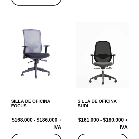
hasta
hasta
$199.000
$187.
SILLA DE OFICINA
SILLA DE OFICINA
FOCUS
BUDI
Rango
Rang
$
168.000
-
$
186.000
+
$
161.000
-
$
180.000
+
de
de
IVA
IVA
precios:
precio