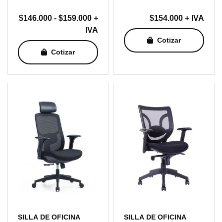
Rango
$
146.000
-
$
159.000
+
$
154.000
+ IVA
de
IVA
Cotizar
precios:
Cotizar
desde
$146.000
hasta
$159.000
SILLA DE OFICINA
SILLA DE OFICINA