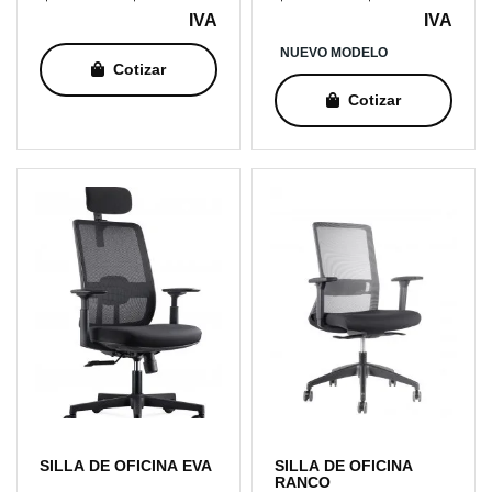
de
de
IVA
IVA
precios:
precio
NUEVO MODELO
Cotizar
desde
desde
$147.000
$147.
Cotizar
hasta
hasta
$167.000
$164.
SILLA DE OFICINA EVA
SILLA DE OFICINA
RANCO