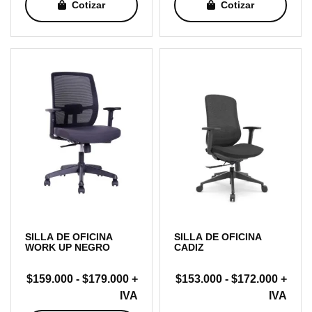
Cotizar
Cotizar
desde
desde
$168.000
$161.
hasta
hasta
$186.000
$180.
SILLA DE OFICINA
SILLA DE OFICINA
WORK UP NEGRO
CADIZ
Rango
Rang
$
159.000
-
$
179.000
+
$
153.000
-
$
172.000
+
de
de
IVA
IVA
precios:
precio