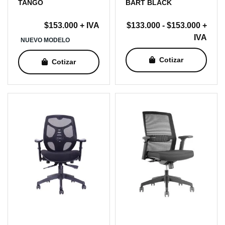
TANGO
BART BLACK
Rang
$
153.000
+ IVA
$
133.000
-
$
153.000
+
de
IVA
NUEVO MODELO
precio
Cotizar
desde
Cotizar
$133.
hasta
$153.