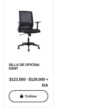
SILLA DE OFICINA
GENT
Rango
$
123.000
-
$
129.000
+
de
IVA
precios:
Cotizar
desde
$123.000
hasta