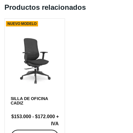
Productos relacionados
NUEVO MODELO
SILLA DE OFICINA
CADIZ
Rango
$
153.000
-
$
172.000
+
de
IVA
precios: