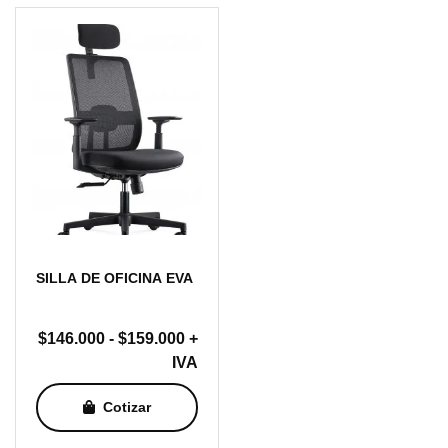
hasta
$164.000
SILLA DE OFICINA EVA
Rango
$
146.000
-
$
159.000
+
de
IVA
precios:
Cotizar
desde
$146.000