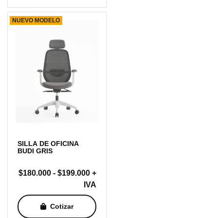
hasta
NUEVO MODELO
$144.000
SILLA DE OFICINA
BUDI GRIS
Rango
$
180.000
-
$
199.000
+
de
IVA
precios:
Cotizar
desde