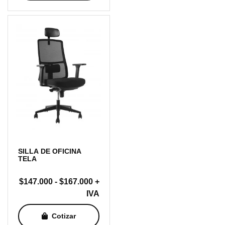
$180.000
hasta
$199.000
SILLA DE OFICINA
TELA
Rango
$
147.000
-
$
167.000
+
de
IVA
precios:
Cotizar
desde