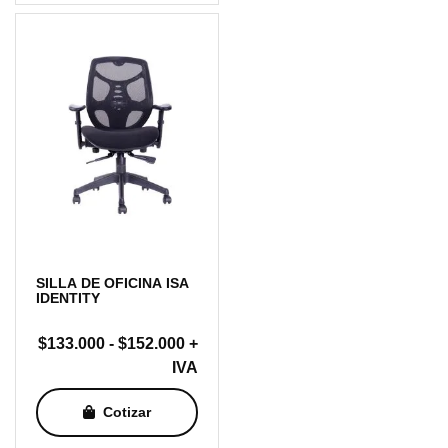
hasta
$159.000
SILLA DE OFICINA ISA
IDENTITY
Rango
$
133.000
-
$
152.000
+
de
IVA
precios:
Cotizar
desde
$133.000