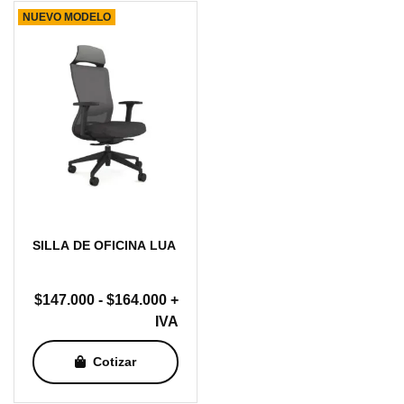
NUEVO MODELO
$129.000
SILLA DE OFICINA LUA
Rango
$
147.000
-
$
164.000
+
de
IVA
precios:
Cotizar
desde
$147.000