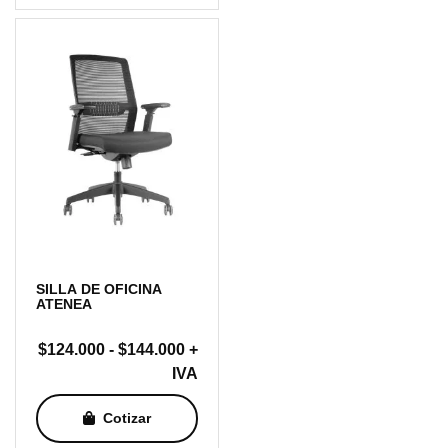
hasta
$152.000
SILLA DE OFICINA
ATENEA
Rango
$
124.000
-
$
144.000
+
de
IVA
precios:
Cotizar
desde
$124.000