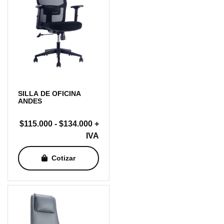
SILLA DE OFICINA
ANDES
Rango
$
115.000
-
$
134.000
+
de
IVA
precios:
Cotizar
desde
$115.000
hasta
$134.000