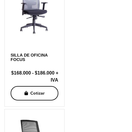
SILLA DE OFICINA
FOCUS
Rango
$
168.000
-
$
186.000
+
de
IVA
precios:
Cotizar
desde
$168.000
hasta
$186.000