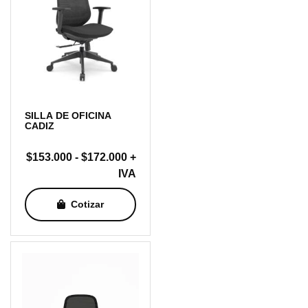
SILLA DE OFICINA
CADIZ
Rango
$
153.000
-
$
172.000
+
de
IVA
precios:
Cotizar
desde
$153.000
hasta
$172.000