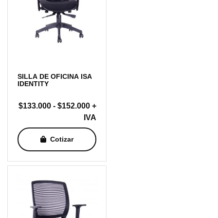
SILLA DE OFICINA ISA
IDENTITY
Rango
$
133.000
-
$
152.000
+
de
IVA
precios:
Cotizar
desde
$133.000
hasta
$152.000