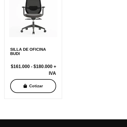
SILLA DE OFICINA
BUDI
Rango
$
161.000
-
$
180.000
+
de
IVA
precios:
Cotizar
desde
$161.000
hasta
$180.000