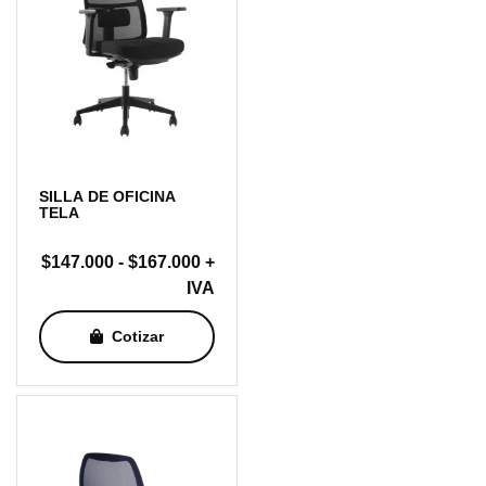
SILLA DE OFICINA
TELA
Rango
$
147.000
-
$
167.000
+
de
IVA
precios:
Cotizar
desde
$147.000
hasta
$167.000