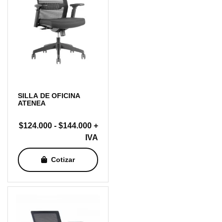
SILLA DE OFICINA
ATENEA
Rango
$
124.000
-
$
144.000
+
de
IVA
precios:
Cotizar
desde
$124.000
hasta
$144.000