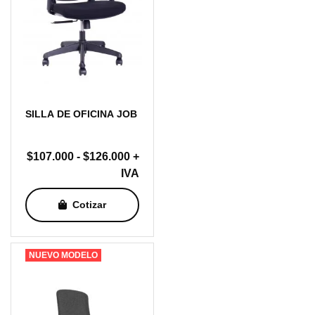
SILLA DE OFICINA JOB
Rango
$
107.000
-
$
126.000
+
de
IVA
precios:
Cotizar
desde
$107.000
hasta
NUEVO MODELO
$126.000