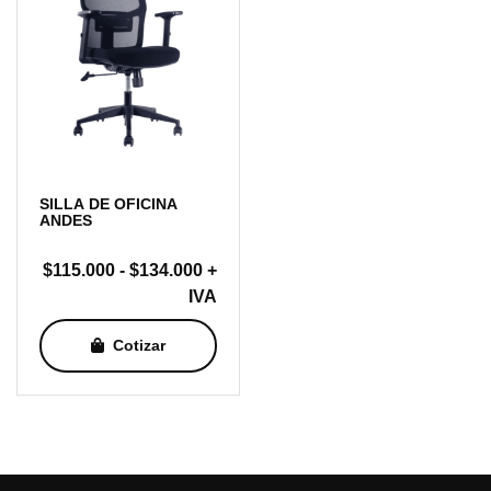
SILLA DE OFICINA
ANDES
Rango
$
115.000
-
$
134.000
+
de
IVA
precios:
Cotizar
desde
$115.000
hasta
$134.000