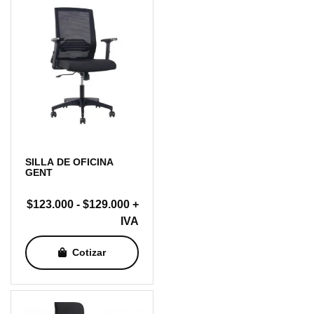
SILLA DE OFICINA
GENT
Rango
$
123.000
-
$
129.000
+
de
IVA
precios:
Cotizar
desde
$123.000
hasta
$129.000