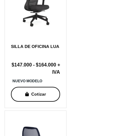
SILLA DE OFICINA LUA
Rango
$
147.000
-
$
164.000
+
de
IVA
precios:
NUEVO MODELO
desde
$147.000
Cotizar
hasta
$164.000