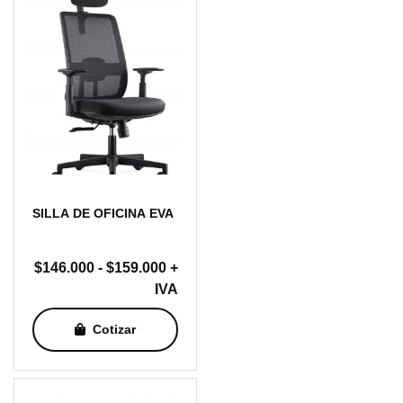
SILLA DE OFICINA EVA
Rango
$
146.000
-
$
159.000
+
de
IVA
precios:
Cotizar
desde
$146.000
hasta
$159.000