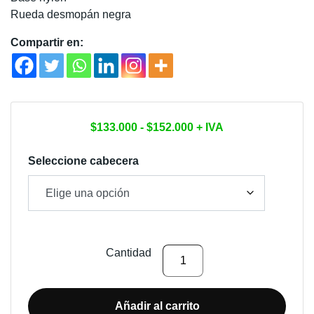
Rueda desmopán negra
Compartir en:
Rango
$
133.000
-
$
152.000
+ IVA
de
precios:
Seleccione cabecera
desde
$133.000
hasta
$152.000
SILLA
Cantidad
DE
OFICINA
ISA
Añadir al carrito