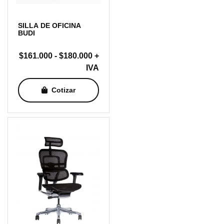
SILLA DE OFICINA
BUDI
Rango
$
161.000
-
$
180.000
+
de
IVA
precios:
Cotizar
desde
$161.000
hasta
$180.000