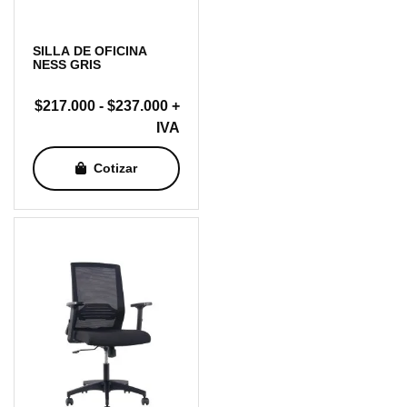
SILLA DE OFICINA
NESS GRIS
Rango
$
217.000
-
$
237.000
+
de
IVA
precios:
Cotizar
desde
$217.000
hasta
$237.000