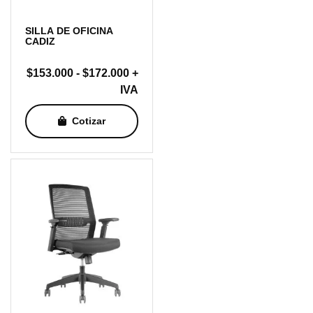
SILLA DE OFICINA
CADIZ
Rango
$
153.000
-
$
172.000
+
de
IVA
precios:
Cotizar
desde
$153.000
hasta
$172.000