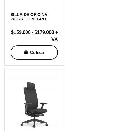
SILLA DE OFICINA
WORK UP NEGRO
Rango
$
159.000
-
$
179.000
+
de
IVA
precios:
Cotizar
desde
$159.000
hasta
$179.000