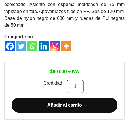
acolchado. Asiento con espuma moldeada de 75 mm
tapizado en tela. Apoyabrazos fijos en PP. Gas de 120 mm.
Base de nylon negro de 680 mm y ruedas de PU negras
de 50 mm.
Compartir en:
$
80.000
+ IVA
SILLA
Cantidad
DE
OFICINA
RUMBA
Añadir al carrito
cantidad
Descripción