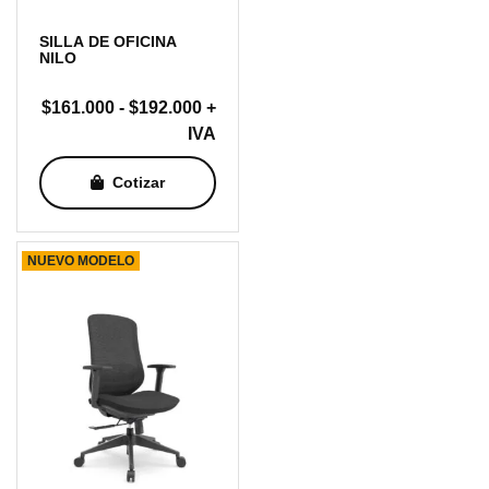
SILLA DE OFICINA
NILO
Rango
$
161.000
-
$
192.000
+
de
IVA
precios:
Cotizar
desde
$161.000
hasta
NUEVO MODELO
$192.000