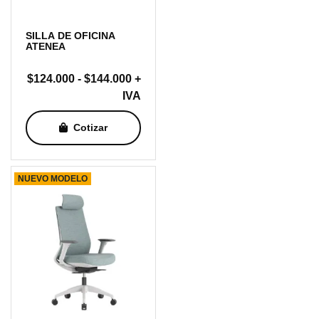
SILLA DE OFICINA
ATENEA
Rango
$
124.000
-
$
144.000
+
de
IVA
precios:
Cotizar
desde
$124.000
hasta
NUEVO MODELO
$144.000