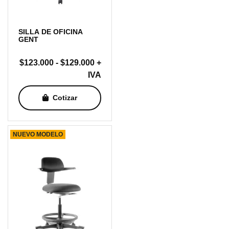
SILLA DE OFICINA
GENT
Rango
$
123.000
-
$
129.000
+
de
IVA
precios:
Cotizar
desde
$123.000
hasta
NUEVO MODELO
$129.000