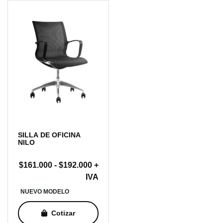
SILLA DE OFICINA
NILO
Rango
$
161.000
-
$
192.000
+
de
IVA
precios:
NUEVO MODELO
desde
$161.000
Cotizar