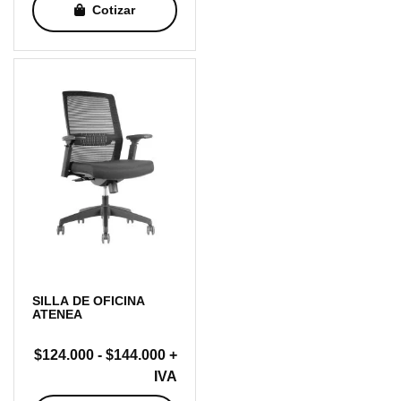
Cotizar
SILLA DE OFICINA
ATENEA
Rango
$
124.000
-
$
144.000
+
de
IVA
precios: