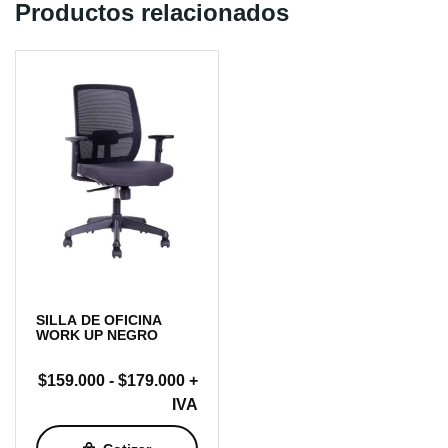
Productos relacionados
SILLA DE OFICINA
WORK UP NEGRO
Rango
$
159.000
-
$
179.000
+
de
IVA
precios: