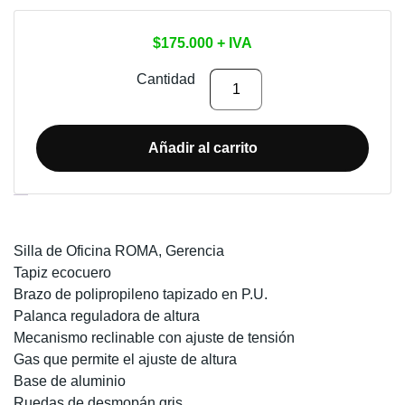
$
175.000
+ IVA
SILLA
Cantidad
DE
OFICINA
ROMA
Añadir al carrito
cantidad
Descripción
Silla de Oficina ROMA,
Gerencia
Tapiz ecocuero
Brazo de polipropileno tapizado en P.U.
Palanca reguladora de altura
Mecanismo reclinable con ajuste de tensión
Gas que permite el ajuste de altura
Base de aluminio
Ruedas de desmopán gris