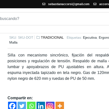
sebastianaccorsi@gmail.com
accors
SILLA DE OFICINA DOT
SKU:
SKU-DOT
TRADICIONAL
Etiquetas:
Ejecutiva
,
Ergon
Malla
Silla con mecanismo sincrónico, fijación del respal
posiciones y regulación de tensión. Respaldo de malla 
lumbar y apoyabrazos de PU ajustables en altura. A
espuma inyectada tapizado en tela negro. Gas de 120m
nylon negro de 620 mm y ruedas de PU de 50 mm.
Compartir en: