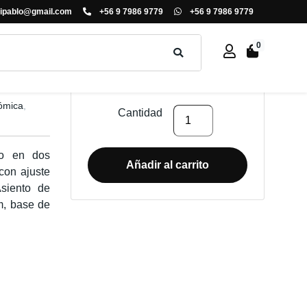
ipablo@gmail.com
+56 9 7986 9779
+56 9 7986 9779
0
$
98.000
+ IVA
ómica
,
SILLA
Cantidad
DE
OFICINA
do en dos
DOT
Añadir al carrito
con ajuste
cantidad
siento de
m, base de