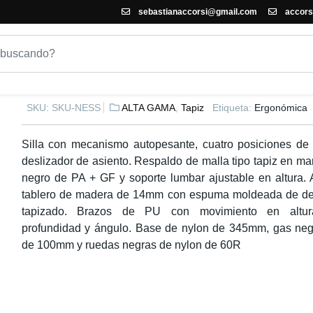
sebastianaccorsi@gmail.com
accors
SILLA DE OFICINA NESS
SKU:
SKU-NESS
ALTA GAMA
,
Tapiz
Etiqueta:
Ergonómica
Silla con mecanismo autopesante, cuatro posiciones de
deslizador de asiento. Respaldo de malla tipo tapiz en ma
negro de PA + GF y soporte lumbar ajustable en altura. 
tablero de madera de 14mm con espuma moldeada de de
tapizado. Brazos de PU con movimiento en altur
profundidad y ángulo. Base de nylon de 345mm, gas neg
de 100mm y ruedas negras de nylon de 60R