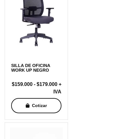
SILLA DE OFICINA
WORK UP NEGRO
Rango
$
159.000
-
$
179.000
+
de
IVA
precios:
Cotizar
desde
$159.000
hasta
$179.000