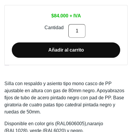
$
84.000
+ IVA
SILLA
Cantidad
DE
OFICINA
JOGA
Añadir al carrito
GIRATORIA
cantidad
Descripción
Silla con respaldo y asiento tipo mono casco de PP
ajustable en altura con gas de 80mm negro. Apoyabrazos
fijos de tubo de acero pintado negro con pad de PP. Base
giratoria de cuatro patas tipo catedral pintada negro y
ruedas de 50mm.
Disponible en color gris (RAL0606005),naranjo
(RAL1028), verde (RAL6020) y negro.