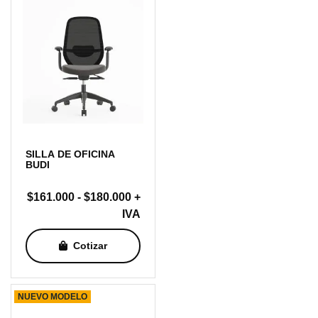
SILLA DE OFICINA
BUDI
Rango
$
161.000
-
$
180.000
+
de
IVA
precios:
Cotizar
desde
$161.000
hasta
NUEVO MODELO
$180.000