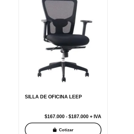
SILLA DE OFICINA LEEP
Rango
$
167.000
-
$
187.000
+ IVA
de
Cotizar
precios: