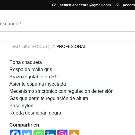
sebastianaccorsi@gmail.com
accors
SILLA DE OFICINA FOCUS
SKU:
SKU-FOCUS
PROFESIONAL
Porta chaqueta
Respaldo malla gris
Brazo regulable en P.U.
Asiento espuma inyectada
Mecanismo sincrónico con regulación de tensión
Gas que permite regulación de altura
Base nylon
Rueda desmopán negra
Compartir en: