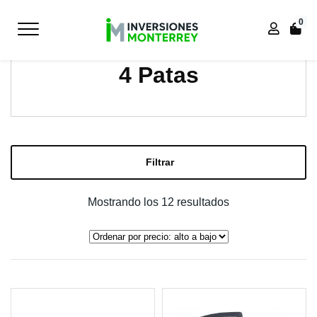
0
Inicio
Inicio
VISITA
4 Patas
4 Patas
Filtrar
Ordenado
Mostrando los 12 resultados
por
precio:
alto
a
bajo