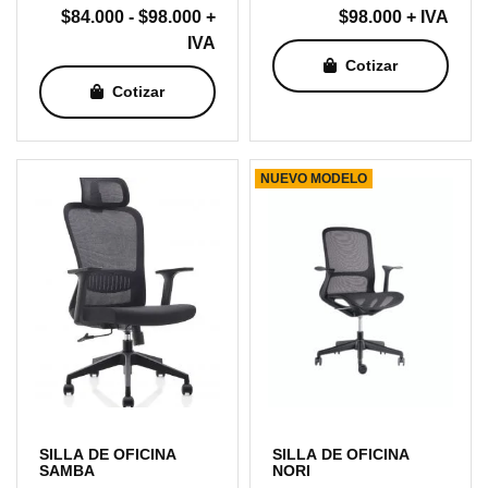
Rango
$
84.000
-
$
98.000
+
$
98.000
+ IVA
de
IVA
Cotizar
precios:
Cotizar
desde
$84.000
hasta
$98.000
NUEVO MODELO
SILLA DE OFICINA
SILLA DE OFICINA
SAMBA
NORI