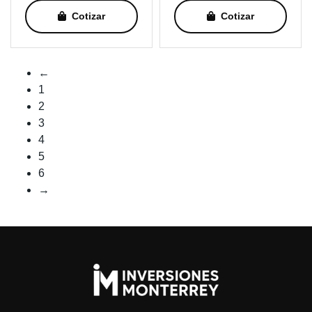
Cotizar
Cotizar
←
1
2
3
4
5
6
→