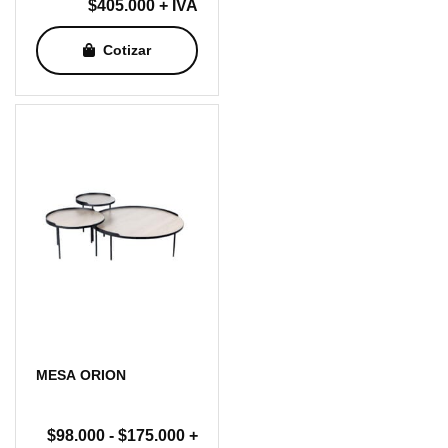
$
405.000
+ IVA
Cotizar
MESA ORION
Rango
$
98.000
-
$
175.000
+