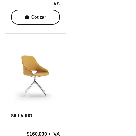
de
IVA
precios:
Cotizar
desde
$98.000
hasta
$175.000
SILLA RIO
$
160.000
+ IVA