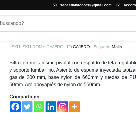
sebastianaccorsi@gmail.com
accors
SILLA DE OFICINA ROMY CAJ
SKU:
SKU-ROMY-CAJERO
CAJERO
Etiqueta:
Malla
Silla con mecanismo pivotal con respaldo de tela regulabl
y soporte lumbar fijo. Asiento de espuma inyectada tapiza
gas de 200 mm, base nylon de 660mm y ruedas de PU
50mm. Aro apoyapiés de nylon de 550mm.
Compartir en: