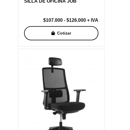
SILLA DE OFICINA JOB
Rango
$
107.000
-
$
126.000
+ IVA
de
Cotizar
precios:
desde
$107.000
hasta
$126.000