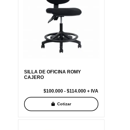
SILLA DE OFICINA ROMY
CAJERO
Rango
$
100.000
-
$
114.000
+ IVA
de
Cotizar
precios:
desde
$100.000
hasta