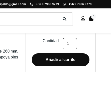
ipablo@gmail.com
+56 9 7986 9779
+56 9 7986 9779
0
$
126.000
+ IVA
SILLA
Cantidad
DE
de 260 mm,
OFICINA
apoya pies
TULIP
Añadir al carrito
cantidad